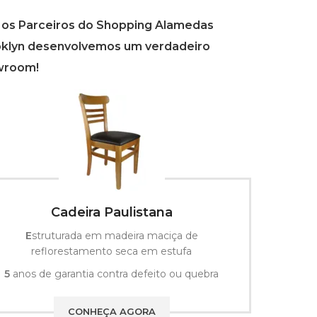
 os Parceiros do Shopping Alamedas
klyn desenvolvemos um verdadeiro
wroom!
Cadeira Paulistana
E
struturada em madeira maciça de
Bas
reflorestamento seca em estufa
5
anos de garantia contra defeito ou quebra
5
a
CONHEÇA AGORA