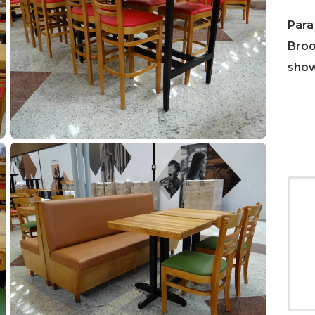
Para
Broo
sho