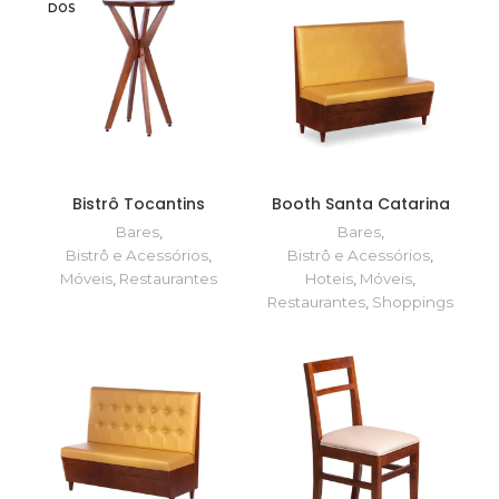
DOS
Bistrô Tocantins
Booth Santa Catarina
Bares
,
Bares
,
Bistrô e Acessórios
,
Bistrô e Acessórios
,
Móveis
,
Restaurantes
Hoteis
,
Móveis
,
Restaurantes
,
Shoppings