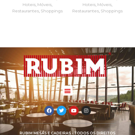
Hoteis
,
Móveis
,
Hoteis
,
Móveis
,
Restaurantes
,
Shoppings
Restaurantes
,
Shoppings
RUBIM MESAS E CADEIRAS - TODOS OS DIREITOS