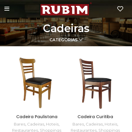
Cadeiras
CATEGORIAS
Cadeira Paulistana
Cadeira Curitiba
Bares
,
Cadeiras
,
Hoteis
,
Bares
,
Cadeiras
,
Hoteis
,
Restaurantes
,
Shoppings
Restaurantes
,
Shoppings