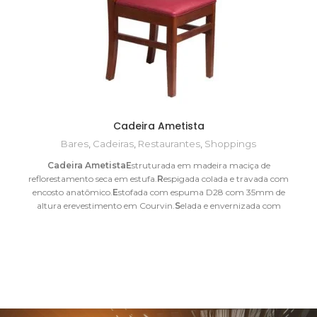
Cadeira Ametista
Bares
,
Cadeiras
,
Restaurantes
,
Shoppings
Cadeira Ametista
E
struturada em madeira maciça de
reflorestamento seca em estufa.
R
espigada colada e travada com
encosto anatômico.
E
stofada com espuma D28 com 35mm de
altura erevestimento em Courvin.
S
elada e envernizada com
Verniz PU
5 anos de garantia contra defeito ou quebra
ALTURA
LARGURA
COMPRIMENTO
0,88m
0,41m
0,44m