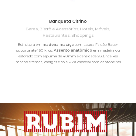
Banqueta Citrino
Bares
,
Bistrô e Acessórios
,
Hoteis
,
Móveis
,
Restaurantes
,
Shoppings
Estrutura em
madeira maciça
com Lauda Falcão Bauer
B
suporta ate 160 kilos.
Assento anatômico
em madeira ou
PV
estofado com espuma de 40mm e densidade 28.Encaixes
macho e fêmea, espigas e cola PVA especial com cantoneiras
internas de reforço. Pintura com tingidores no padrão e
tripla
camada de verniz.
Assento revestido em couríssimo facto.
PARA
ENTRE EM CONTATO VIA WHATSAPP
MAIS INFORMAÇÕES
[wpforms id="1213"]